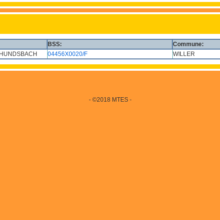
BSS:
Commune:
E HUNDSBACH
04456X0020/F
WILLER
- ©2018 MTES -